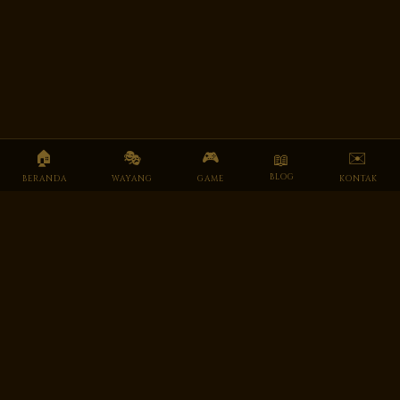
🏠
🎭
🎮
✉️
📖
BLOG
BERANDA
WAYANG
GAME
KONTAK