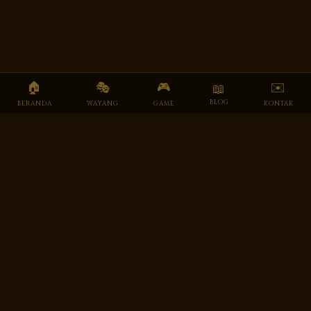
🏠
🎭
🎮
✉️
📖
BLOG
BERANDA
WAYANG
GAME
KONTAK