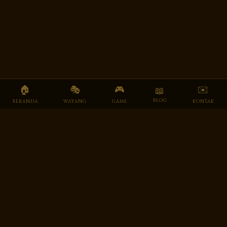
🏠
🎭
🎮
✉️
📖
BLOG
BERANDA
WAYANG
GAME
KONTAK