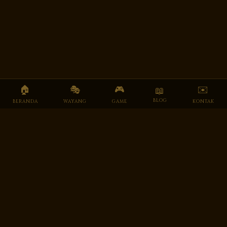
🏠
🎭
🎮
✉️
📖
BLOG
BERANDA
WAYANG
GAME
KONTAK