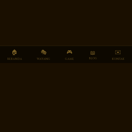
🏠
🎭
🎮
✉️
📖
BLOG
BERANDA
WAYANG
GAME
KONTAK