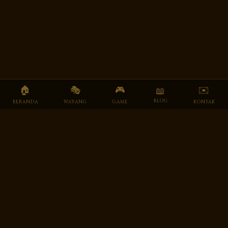
🏠
🎭
🎮
✉️
📖
BLOG
BERANDA
WAYANG
GAME
KONTAK