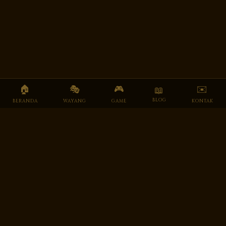
🏠
🎭
🎮
✉️
📖
BLOG
BERANDA
WAYANG
GAME
KONTAK